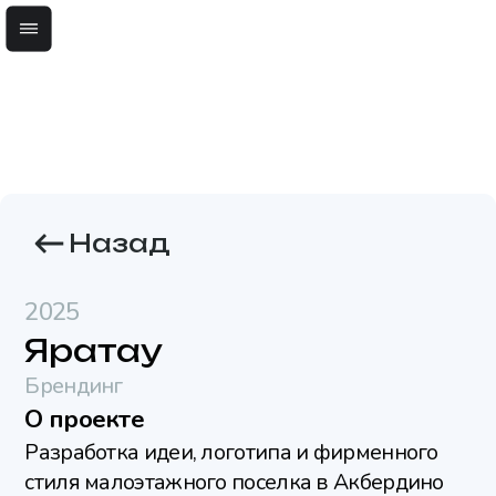
О проекте
Разработка идеи, логотипа и фирменного
стиля малоэтажного поселка в Акбердино