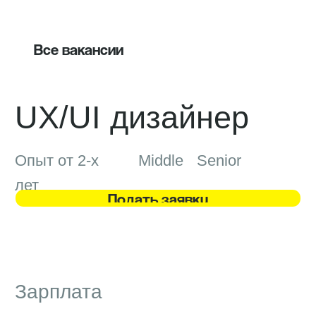
Все вакансии
UX/UI дизайнер
Опыт от 2-х
Middle
Senior
лет
П
о
д
а
т
ь
з
а
я
в
к
у
П
о
д
а
т
ь
з
а
я
в
к
у
Зарплата
от 80 000 ₽
по результатам собеседования
Локация