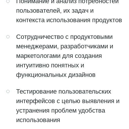
компоненты и паттерны дизайна
Адаптация дизайна под различные
платформы и устройства
Требования
Опыт работы в области бизнес-
аналитики от 2 лет
Знание принципов дизайна, теории
цвета, типографики и стандартов
доступности
Уверенное владение
инструментами дизайна, такими как
Sketch, Adobe XD, Figma или
аналогичными.
Опыт работы с прототипированием