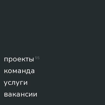
проекты
55
команда
услуги
вакансии