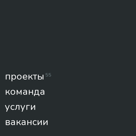
проекты
55
команда
услуги
вакансии